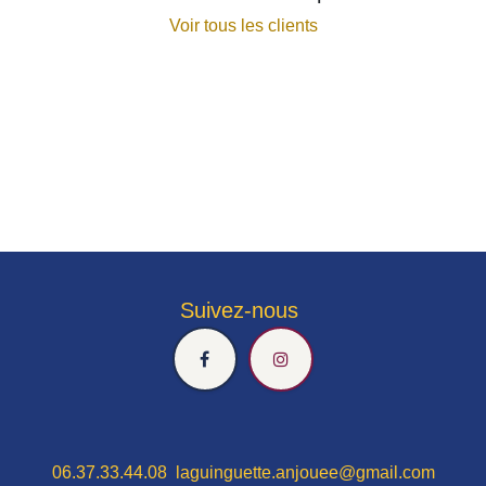
Voir tous les clients
Suivez-nous
06.37.33.44.08 laguinguette.anjouee@gmail.com