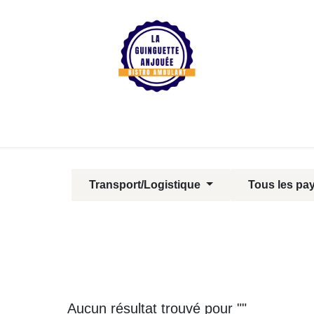
e d'accueil
Où me touver?
Concerts
Boutique
Se connec
Transport/Logistique
Tous les pa
Aucun résultat trouvé pour "
"