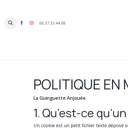
Se rendre au contenu
06.37.33.44.08
Page
POLITIQUE EN 
La Guinguette Anjouée
1. Qu’est-ce qu’un
Un cookie est un petit fichier texte déposé s